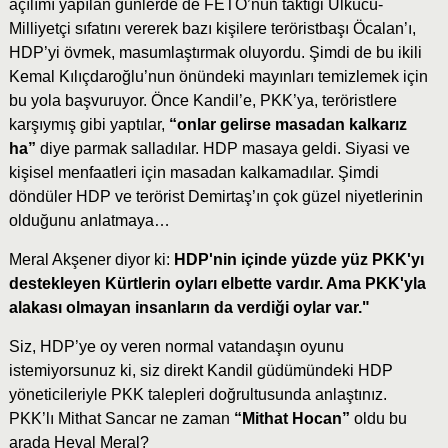
açılımı yapılan günlerde de FETÖ’nün taktiği Ülkücü-
Milliyetçi sıfatını vererek bazı kişilere teröristbaşı Öcalan’ı,
HDP’yi övmek, masumlaştırmak oluyordu. Şimdi de bu ikili
Kemal Kılıçdaroğlu’nun önündeki mayınları temizlemek için
bu yola başvuruyor. Önce Kandil’e, PKK’ya, teröristlere
karşıymış gibi yaptılar,
“onlar gelirse masadan kalkarız
ha”
diye parmak salladılar. HDP masaya geldi. Siyasi ve
kişisel menfaatleri için masadan kalkamadılar. Şimdi
döndüler HDP ve terörist Demirtaş’ın çok güzel niyetlerinin
olduğunu anlatmaya…
Meral Akşener diyor ki:
HDP'nin içinde yüzde yüz PKK'yı
destekleyen Kürtlerin oyları elbette vardır. Ama PKK'yla
alakası olmayan insanların da verdiği oylar var."
Siz, HDP’ye oy veren normal vatandaşın oyunu
istemiyorsunuz ki, siz direkt Kandil güdümündeki HDP
yöneticileriyle PKK talepleri doğrultusunda anlaştınız.
PKK’lı Mithat Sancar ne zaman
“Mithat Hocan”
oldu bu
arada Heval Meral?