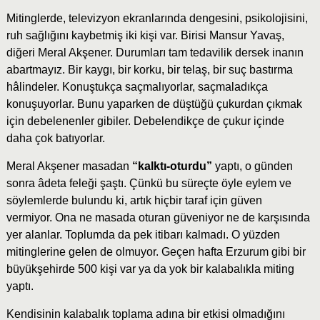
Mitinglerde, televizyon ekranlarında dengesini, psikolojisini,
ruh sağlığını kaybetmiş iki kişi var. Birisi Mansur Yavaş,
diğeri Meral Akşener. Durumları tam tedavilik dersek inanın
abartmayız. Bir kaygı, bir korku, bir telaş, bir suç bastırma
hâlindeler. Konuştukça saçmalıyorlar, saçmaladıkça
konuşuyorlar. Bunu yaparken de düştüğü çukurdan çıkmak
için debelenenler gibiler. Debelendikçe de çukur içinde
daha çok batıyorlar.
Meral Akşener masadan
“kalktı-oturdu”
yaptı, o günden
sonra âdeta feleği şaştı. Çünkü bu süreçte öyle eylem ve
söylemlerde bulundu ki, artık hiçbir taraf için güven
vermiyor. Ona ne masada oturan güveniyor ne de karşısında
yer alanlar. Toplumda da pek itibarı kalmadı. O yüzden
mitinglerine gelen de olmuyor. Geçen hafta Erzurum gibi bir
büyükşehirde 500 kişi var ya da yok bir kalabalıkla miting
yaptı.
Kendisinin kalabalık toplama adına bir etkisi olmadığını