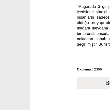
"Mağarada 3 giriş
içerisinde sürekli
insanların sadec
olduğu bir yapı ol
mağara meydana g
bir terörist, unsur
noktadan sabah a
geçirilmiştir. Bu te
Okunma :
2366
B