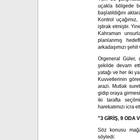
uçakla bölgede b
başlatıldığını akt
Kontrol uçağımız, 
iştirak etmiştir. Y
Kahraman unsurlar
planlanmış hedef
arkadaşımızı şehit 
Orgeneral Güler, 
şekilde devam ett
yatağı ve her iki 
Kuvvetlerinin göre
arazi. Mutlak suret
gidip oraya girmesi
iki tarafta seçi
harekatımızı icra ett
"3 GİRİŞ, 9 ODA
Söz konusu mağara
söyledi: