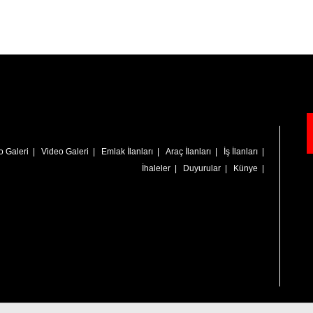
o Galeri
|
Video Galeri
|
Emlak İlanları
|
Araç İlanları
|
İş İlanları
|
İhaleler
|
Duyurular
|
Künye
|