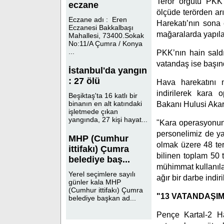
Terör örgütü PKK’
eczane
ölçüde terörden ar
Eczane adı : Eren
Harekatı’nın sona 
Eczanesi Bakkalbaşı
mağaralarda yapılan
Mahallesi, 73400.Sokak
No:11/A Çumra / Konya
...
PKK’nın hain sald
vatandaş ise başınd
İstanbul'da yangın
: 27 ölü
Hava harekatını m
indirilerek kara 
Beşiktaş'ta 16 katlı bir
binanın en alt katındaki
Bakanı Hulusi Akar,
işletmede çıkan
yangında, 27 kişi hayat...
"Kara operasyonun
personelimiz de ya
MHP (Cumhur
olmak üzere 48 terö
ittifakı) Çumra
bilinen toplam 50 te
belediye baş...
mühimmat kullanıla
Yerel seçimlere sayılı
ağır bir darbe indir
günler kala MHP
(Cumhur ittifakı) Çumra
"13 VATANDAŞIM
belediye başkan ad...
Pençe Kartal-2 Ha