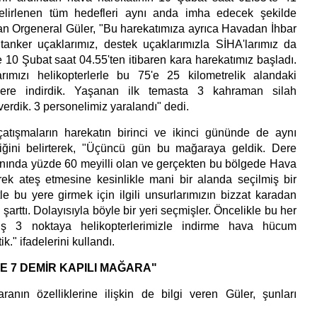
elirlenen tüm hedefleri aynı anda imha edecek şekilde
aran Orgeneral Güler, "Bu harekatımıza ayrıca Havadan İhbar
tanker uçaklarımız, destek uçaklarımızla SİHA'larımız da
ine 10 Şubat saat 04.55'ten itibaren kara harekatımız başladı.
ımızı helikopterlerle bu 75'e 25 kilometrelik alandaki
lere indirdik. Yaşanan ilk temasta 3 kahraman silah
verdik. 3 personelimiz yaralandı" dedi.
çatışmaların harekatın birinci ve ikinci gününde de aynı
iğini belirterek, "Üçüncü gün bu mağaraya geldik. Dere
yanında yüzde 60 meyilli olan ve gerçekten bu bölgede Hava
rek ateş etmesine kesinlikle mani bir alanda seçilmiş bir
le bu yere girmek için ilgili unsurlarımızın bizzat karadan
 şarttı. Dolayısıyla böyle bir yeri seçmişler. Öncelikle bu her
lmiş 3 noktaya helikopterlerimizle indirme hava hücum
ik." ifadelerini kullandı.
 VE 7 DEMİR KAPILI MAĞARA"
nın özelliklerine ilişkin de bilgi veren Güler, şunları