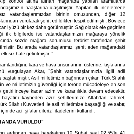
kip kontrol altına alınan mağarada yapılan aramalarda
ndaşımızın naaşlarına ulaşılmıştır. Yapılan ilk incelemede
ız vatandaşlarımızdan birinin omuzundan, diğer 12
arından vurularak şehit edildikleri tespit edilmiştir. Böylece
ani yüzü bir kez daha görülmüştür. Sağ olarak ele geçirilen
diği ilk bilgilerde ise vatandaşlarımızın mağaraya yönelik
ıcında sözde mağara sorumlusu terörist tarafından şehit
edilmiştir. Bu arada vatandaşlarımızı şehit eden mağaradaki
etkisiz hale getirilmiştir. "
mlandığını, kara ve hava unsurlarının üslerine, kışlalarına
 vurgulayan Akar, "Şehit vatandaşlarımızla ilgili adli
 başlatılmıştır. Asil milletimizin bağrından çıkan Türk Silahlı
in ve milletimizin güvenliği için terörle mücadeleye en son
le getirilinceye kadar azim ve kararlılıkla devam edecektir.
 hayatını kaybeden aziz şehitlerimize Allah’tan rahmet,
Türk Silahlı Kuvvetleri ile asil milletimize başsağlığı ve sabır,
çin de acil şifalar dileriz" ifadelerini kullandı.
I ANDA VURULDU"
ın ardından hava harekatının 10 Şubat saat 02.55'te 41