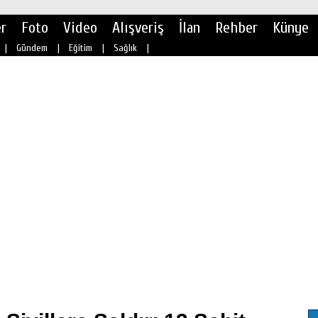
r
Foto
Video
Alışveriş
İlan
Rehber
Künye
|
Gündem
|
Eğitim
|
Sağlık
|