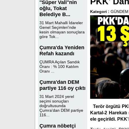
PKK' Dan 
''Süper Vali''nin
oğlu, Tokat
Kategori :
GÜNDEM
Belediye B...
31 Mart Mahalli İdareler
Genel Seçimleri'nde
kesin olmayan sonuçlara
göre Tok...
Çumra'da Yeniden
Refah kazandı
ÇUMRA Açılan Sandık
Oranı : % 100 Katılım
Oranı ...
Çumra'dan DEM
partiye 116 oy çıktı
31 Mart 2024 yerel
seçimi sonuçları
doğrultusunda
Terör örgütü PK
Çumra'dan DEM partiye
Kartal-2 Harekatı
116...
ele geçirildi. PKK
Çumra nöbetçi