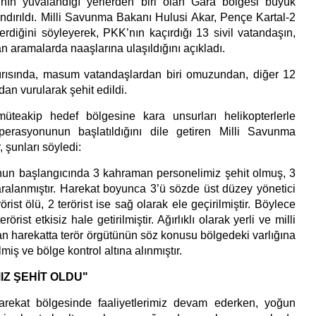
nın yuvalandığı yerlerden biri olan Gara bölgesi büyük
ındırıldı. Milli Savunma Bakanı Hulusi Akar, Pençe Kartal-2
erdiğini söyleyerek, PKK’nın kaçırdığı 13 sivil vatandaşın,
 aramalarda naaşlarına ulaşıldığını açıkladı.
ırısında, masum vatandaşlardan biri omuzundan, diğer 12
an vurularak şehit edildi.
üteakip hedef bölgesine kara unsurları helikopterlerle
operasyonunun başlatıldığını dile getiren Milli Savunma
 şunları söyledi:
un başlangıcında 3 kahraman personelimiz şehit olmuş, 3
ralanmıştır. Harekat boyunca 3’ü sözde üst düzey yönetici
rist ölü, 2 terörist ise sağ olarak ele geçirilmiştir. Böylece
rörist etkisiz hale getirilmiştir. Ağırlıklı olarak yerli ve milli
n harekatta terör örgütünün söz konusu bölgedeki varlığına
ilmiş ve bölge kontrol altına alınmıştır.
IZ ŞEHİT OLDU"
rekat bölgesinde faaliyetlerimiz devam ederken, yoğun