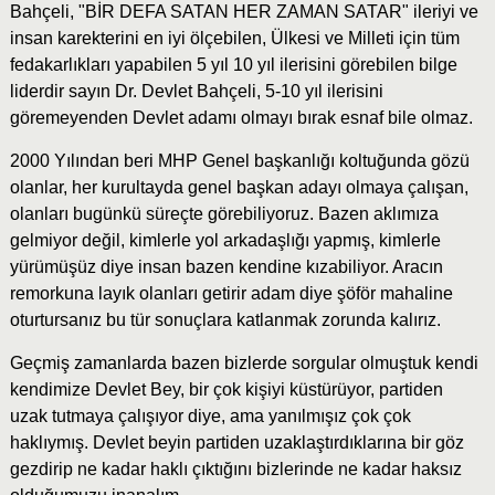
Bahçeli, "BİR DEFA SATAN HER ZAMAN SATAR" ileriyi ve
insan karekterini en iyi ölçebilen, Ülkesi ve Milleti için tüm
fedakarlıkları yapabilen 5 yıl 10 yıl ilerisini görebilen bilge
liderdir sayın Dr. Devlet Bahçeli, 5-10 yıl ilerisini
göremeyenden Devlet adamı olmayı bırak esnaf bile olmaz.
2000 Yılından beri MHP Genel başkanlığı koltuğunda gözü
olanlar, her kurultayda genel başkan adayı olmaya çalışan,
olanları bugünkü süreçte görebiliyoruz. Bazen aklımıza
gelmiyor değil, kimlerle yol arkadaşlığı yapmış, kimlerle
yürümüşüz diye insan bazen kendine kızabiliyor. Aracın
remorkuna layık olanları getirir adam diye şöför mahaline
oturtursanız bu tür sonuçlara katlanmak zorunda kalırız.
Geçmiş zamanlarda bazen bizlerde sorgular olmuştuk kendi
kendimize Devlet Bey, bir çok kişiyi küstürüyor, partiden
uzak tutmaya çalışıyor diye, ama yanılmışız çok çok
haklıymış. Devlet beyin partiden uzaklaştırdıklarına bir göz
gezdirip ne kadar haklı çıktığını bizlerinde ne kadar haksız