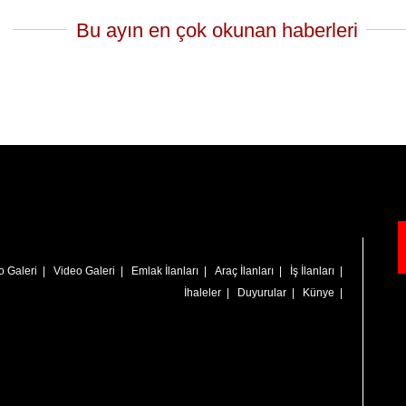
Bu ayın en çok okunan haberleri
o Galeri
|
Video Galeri
|
Emlak İlanları
|
Araç İlanları
|
İş İlanları
|
İhaleler
|
Duyurular
|
Künye
|