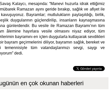
avaş Kalaycı, mesajında: “Manevi huzurla idrak ettiğimiz
 mübarek Ramazan ayını geride bırakıp, sağlık ve afiyet ile
avuşuyoruz. Bayramlar; mutlulukların paylaşıldığı, birlik,
eşlik duygularının güçlendirilip, insanların kaynaşmasına
sna günlerdendir. Bu vesile ile Ramazan Bayramı’nın tüm
lam âlemine hayırlara vesile olmasını niyaz ediyor, tüm
lerimin bayramını en içten duygularla kutlayarak sevdikleri
u bir bayram geçirmelerini diliyor, bayramın sağlık, bereket ve
si temennisiyle tüm vatandaşlarımızı sevgi, saygı ve
ıyorum” dedi.
ugünün en çok okunan haberleri