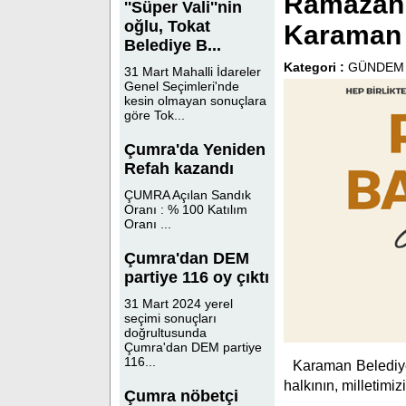
Ramazan 
''Süper Vali''nin
oğlu, Tokat
Karaman 
Belediye B...
Kategori :
GÜNDEM
31 Mart Mahalli İdareler
Genel Seçimleri'nde
kesin olmayan sonuçlara
göre Tok...
Çumra'da Yeniden
Refah kazandı
ÇUMRA Açılan Sandık
Oranı : % 100 Katılım
Oranı ...
Çumra'dan DEM
partiye 116 oy çıktı
31 Mart 2024 yerel
seçimi sonuçları
doğrultusunda
Çumra'dan DEM partiye
116...
Karaman Belediye
halkının, milletimi
Çumra nöbetçi