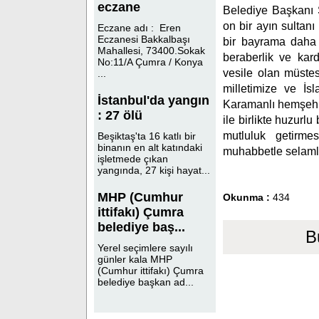
eczane
Belediye Başkanı S
on bir ayın sultanı
Eczane adı : Eren
Eczanesi Bakkalbaşı
bir bayrama daha k
Mahallesi, 73400.Sokak
beraberlik ve kard
No:11/A Çumra / Konya
vesile olan müste
...
milletimize ve İs
İstanbul'da yangın
Karamanlı hemşehri
: 27 ölü
ile birlikte huzurl
mutluluk getirme
Beşiktaş'ta 16 katlı bir
binanın en alt katındaki
muhabbetle selaml
işletmede çıkan
yangında, 27 kişi hayat...
MHP (Cumhur
Okunma :
434
ittifakı) Çumra
belediye baş...
B
Yerel seçimlere sayılı
günler kala MHP
(Cumhur ittifakı) Çumra
belediye başkan ad...