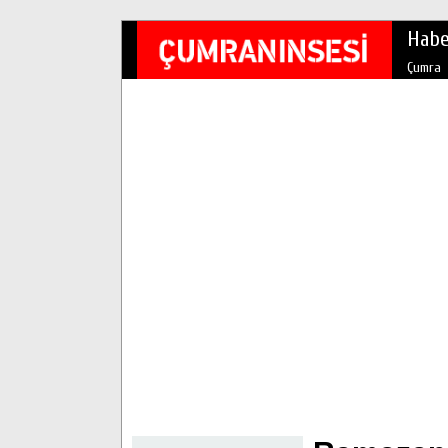
Habe
Çumra