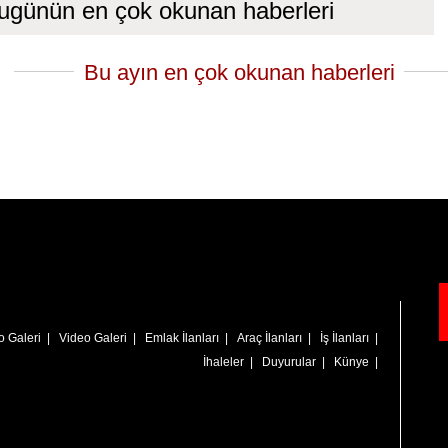
ugünün en çok okunan haberleri
Bu ayın en çok okunan haberleri
o Galeri
|
Video Galeri
|
Emlak İlanları
|
Araç İlanları
|
İş İlanları
|
İhaleler
|
Duyurular
|
Künye
|