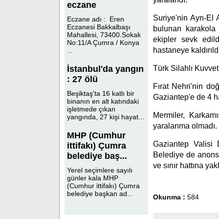
eczane
Suriye'nin Ayn-El A
Eczane adı : Eren
Eczanesi Bakkalbaşı
bulunan karakola r
Mahallesi, 73400.Sokak
ekipler sevk edil
No:11/A Çumra / Konya
hastaneye kaldırıld
...
Türk Silahlı Kuvvetl
İstanbul'da yangın
: 27 ölü
Fırat Nehri'nin do
Beşiktaş'ta 16 katlı bir
Gaziantep'e de 4 ha
binanın en alt katındaki
işletmede çıkan
Mermiler, Karkamı
yangında, 27 kişi hayat...
yaralanma olmadı.
MHP (Cumhur
Gaziantep Valisi D
ittifakı) Çumra
Belediye de anons 
belediye baş...
ve sınır hattına y
Yerel seçimlere sayılı
günler kala MHP
(Cumhur ittifakı) Çumra
belediye başkan ad...
Okunma :
584