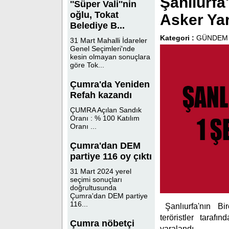
Şanlıurfa
''Süper Vali''nin
oğlu, Tokat
Asker Yar
Belediye B...
Kategori :
GÜNDEM
31 Mart Mahalli İdareler
Genel Seçimleri'nde
kesin olmayan sonuçlara
göre Tok...
Çumra'da Yeniden
Refah kazandı
ÇUMRA Açılan Sandık
Oranı : % 100 Katılım
Oranı ...
Çumra'dan DEM
partiye 116 oy çıktı
31 Mart 2024 yerel
seçimi sonuçları
doğrultusunda
Çumra'dan DEM partiye
116...
Şanlıurfa'nın B
teröristler taraf
Çumra nöbetçi
yaralandı.