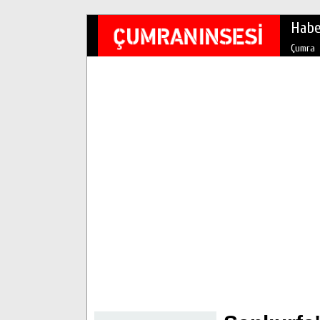
Habe
Çumra