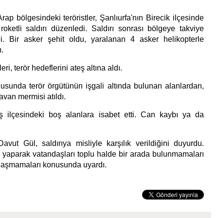
rap bölgesindeki teröristler, Şanlıurfa'nın Birecik ilçesinde
oketli saldırı düzenledi. Saldırı sonrası bölgeye takviye
di. Bir asker şehit oldu, yaralanan 4 asker helikopterle
ı.
eri, terör hedeflerini ateş altına aldı.
ğusunda terör örgütünün işgali altında bulunan alanlardan,
van mermisi atıldı.
ş ilçesindeki boş alanlara isabet etti. Can kaybı ya da
avut Gül, saldırıya misliyle karşılık verildiğini duyurdu.
yaparak vatandaşları toplu halde bir arada bulunmamaları
aklaşmamaları konusunda uyardı.