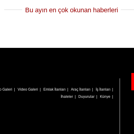
Bu ayın en çok okunan haberleri
o Galeri
|
Video Galeri
|
Emlak İlanları
|
Araç İlanları
|
İş İlanları
|
İhaleler
|
Duyurular
|
Künye
|