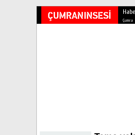
Habe
Çumra