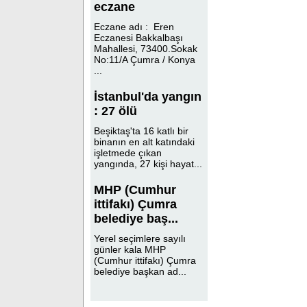
eczane
Eczane adı : Eren
Eczanesi Bakkalbaşı
Mahallesi, 73400.Sokak
No:11/A Çumra / Konya
...
İstanbul'da yangın
: 27 ölü
Beşiktaş'ta 16 katlı bir
binanın en alt katındaki
işletmede çıkan
yangında, 27 kişi hayat...
MHP (Cumhur
ittifakı) Çumra
belediye baş...
Yerel seçimlere sayılı
günler kala MHP
(Cumhur ittifakı) Çumra
belediye başkan ad...