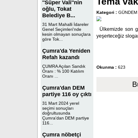
Tema vakf
''Süper Vali''nin
oğlu, Tokat
Kategori :
GÜNDEM
Belediye B...
31 Mart Mahalli İdareler
Ülkemizde son g
Genel Seçimleri'nde
kesin olmayan sonuçlara
yeşerteceğiz sloga
göre Tok...
Çumra'da Yeniden
Refah kazandı
ÇUMRA Açılan Sandık
Okunma :
623
Oranı : % 100 Katılım
Oranı ...
B
Çumra'dan DEM
partiye 116 oy çıktı
31 Mart 2024 yerel
seçimi sonuçları
doğrultusunda
Çumra'dan DEM partiye
116...
Çumra nöbetçi