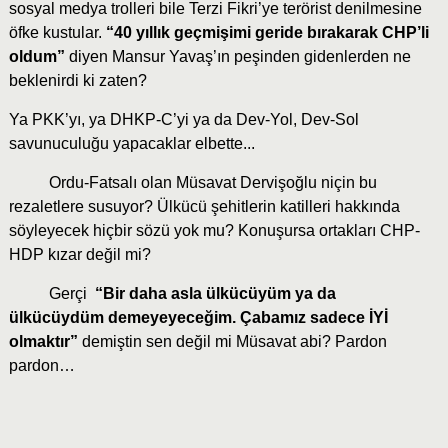
sosyal medya trolleri bile Terzi Fikri’ye terörist denilmesine
öfke kustular.
“40 yıllık geçmişimi geride bırakarak CHP’li
oldum”
diyen Mansur Yavaş’ın peşinden gidenlerden ne
beklenirdi ki zaten?
Ya PKK’yı, ya DHKP-C’yi ya da Dev-Yol, Dev-Sol
savunuculuğu yapacaklar elbette...
Ordu-Fatsalı olan Müsavat Dervişoğlu niçin bu
rezaletlere susuyor? Ülkücü şehitlerin katilleri hakkında
söyleyecek hiçbir sözü yok mu? Konuşursa ortakları CHP-
HDP kızar değil mi?
Gerçi
“Bir daha asla ülkücüyüm ya da
ülkücüydüm demeyeyeceğim. Çabamız sadece İYİ
olmaktır”
demiştin sen değil mi Müsavat abi? Pardon
pardon…