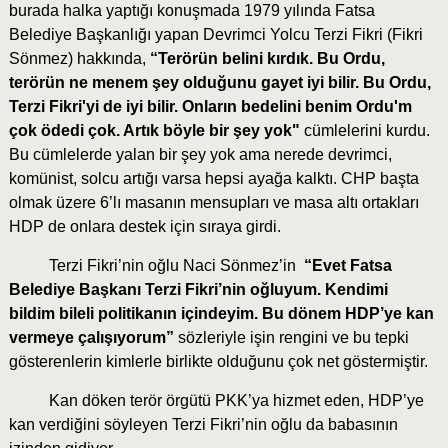
burada halka yaptığı konuşmada 1979 yılında Fatsa
Belediye Başkanlığı yapan Devrimci Yolcu Terzi Fikri (Fikri
Sönmez) hakkında,
“Terörün belini kırdık. Bu Ordu,
terörün ne menem şey olduğunu gayet iyi bilir. Bu Ordu,
Terzi Fikri'yi de iyi bilir. Onların bedelini benim Ordu'm
çok ödedi çok. Artık böyle bir şey yok"
cümlelerini kurdu.
Bu cümlelerde yalan bir şey yok ama nerede devrimci,
komünist, solcu artığı varsa hepsi ayağa kalktı. CHP başta
olmak üzere 6’lı masanın mensupları ve masa altı ortakları
HDP de onlara destek için sıraya girdi.
Terzi Fikri’nin oğlu Naci Sönmez’in
“Evet Fatsa
Belediye Başkanı Terzi Fikri’nin oğluyum. Kendimi
bildim bileli politikanın içindeyim. Bu dönem HDP’ye kan
vermeye çalışıyorum”
sözleriyle işin rengini ve bu tepki
gösterenlerin kimlerle birlikte olduğunu çok net göstermiştir.
Kan döken terör örgütü PKK’ya hizmet eden, HDP’ye
kan verdiğini söyleyen Terzi Fikri’nin oğlu da babasının