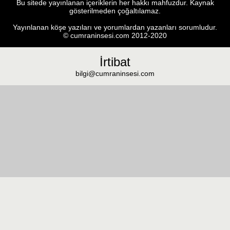
Bu sitede yayınlanan içeriklerin her hakkı mahfuzdur. Kaynak
gösterilmeden çoğaltılamaz.
Yayınlanan köşe yazıları ve yorumlardan yazanları sorumludur.
© cumraninsesi.com 2012-2020
İrtibat
bilgi@cumraninsesi.com
Masaüstü görünümüne geç