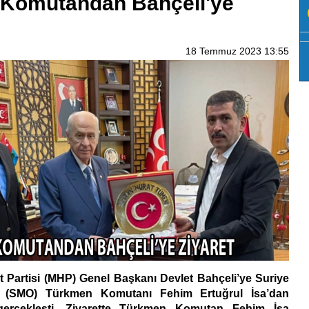
Komutandan Bahçeli'ye
18 Temmuz 2023 13:55
et Partisi (MHP) Genel Başkanı Devlet Bahçeli’ye Suriye
n (SMO) Türkmen Komutanı Fehim Ertuğrul İsa’dan
 gerçekleşti. Ziyarette Türkmen Komutan Fehim İsa