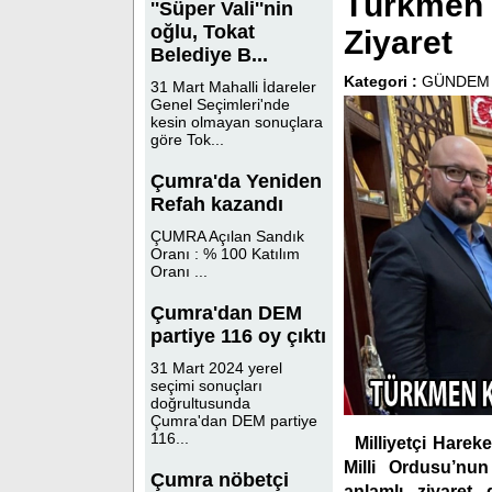
Türkmen 
''Süper Vali''nin
oğlu, Tokat
Ziyaret
Belediye B...
Kategori :
GÜNDEM
31 Mart Mahalli İdareler
Genel Seçimleri'nde
kesin olmayan sonuçlara
göre Tok...
Çumra'da Yeniden
Refah kazandı
ÇUMRA Açılan Sandık
Oranı : % 100 Katılım
Oranı ...
Çumra'dan DEM
partiye 116 oy çıktı
31 Mart 2024 yerel
seçimi sonuçları
doğrultusunda
Çumra'dan DEM partiye
116...
Milliyetçi Harek
Milli Ordusu’nu
Çumra nöbetçi
anlamlı ziyaret