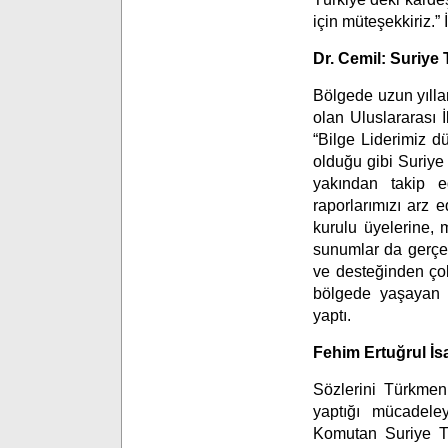
için müteşekkiriz.” 
Dr. Cemil: Suriye
Bölgede uzun yılla
olan Uluslararası 
“Bilge Liderimiz d
olduğu gibi Suriye
yakından takip e
raporlarımızı arz 
kurulu üyelerine, m
sunumlar da gerçek
ve desteğinden ço
bölgede yaşayan t
yaptı.
Fehim Ertuğrul İ
Sözlerini Türkmen
yaptığı mücadele
Komutan Suriye Tü