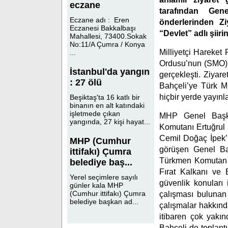
eczane
tarafından Gene
Eczane adı : Eren
önderlerinden Z
Eczanesi Bakkalbaşı
“Devlet” adlı şiiri
Mahallesi, 73400.Sokak
No:11/A Çumra / Konya
Milliyetçi Hareket
...
Ordusu’nun (SMO) 
İstanbul'da yangın
gerçekleşti. Ziya
: 27 ölü
Bahçeli’ye Türk Mi
hiçbir yerde yayınl
Beşiktaş'ta 16 katlı bir
binanın en alt katındaki
işletmede çıkan
MHP Genel Başka
yangında, 27 kişi hayat...
Komutanı Ertuğrul 
Cemil Doğaç İpek’i
MHP (Cumhur
görüşen Genel Ba
ittifakı) Çumra
Türkmen Komutan F
belediye baş...
Fırat Kalkanı ve B
Yerel seçimlere sayılı
güvenlik konuları i
günler kala MHP
(Cumhur ittifakı) Çumra
çalışması bulunan
belediye başkan ad...
çalışmalar hakkınd
itibaren çok yakı
Bahçeli de toplan