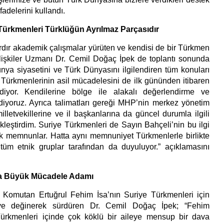
İfadelerini kullandı.
 Türkmenleri Türklüğün Ayrılmaz Parçasıdır
rdır akademik çalışmalar yürüten ve kendisi de bir Türkmen
İlişkiler Uzmanı Dr. Cemil Doğaç İpek de toplantı sonunda
ünya siyasetini ve Türk Dünyasını ilgilendiren tüm konuları
 Türkmenlerinin asil mücadelesini de ilk gününden itibaren
diyor. Kendilerine bölge ile alakalı değerlendirme ve
ediyoruz. Ayrıca talimatları gereği MHP’nin merkez yönetim
illetvekillerine ve il başkanlarına da güncel durumla ilgili
leştirdim. Suriye Türkmenleri de Sayın Bahçeli’nin bu ilgi
k memnunlar. Hatta aynı memnuniyet Türkmenlerle birlikte
üm etnik gruplar tarafından da duyuluyor.” açıklamasını
sa Büyük Mücadele Adamı
 Komutan Ertuğrul Fehim İsa’nın Suriye Türkmenleri için
ye değinerek sürdüren Dr. Cemil Doğaç İpek; “Fehim
rkmenleri içinde çok köklü bir aileye mensup bir dava