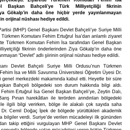
l Başkan Bahçeli’ye Türk Milliyetçiliği fikrinin
iya Gökalp’in daha öne hiçbir yerde yayınlanmayan
nin orijinal nüshası hediye edildi.
 Partisi (MHP) Genel Başkanı Devlet Bahçeli’ye Suriye Milli
Türkmen Komutanı Fehim Ertuğrul İsa’dan anlamlı ziyaret
rette Türkmen Komutan Fehim İsa tarafından Genel Başkan
lliyetçiliği fikrinin önderlerinden Ziya Gökalp’in daha öne
anmayan “Devlet” adlı şiirinin orijinal nüshası hediye edildi.
nı Devlet Bahçeli Suriye Milli Ordusu’nun Türkmen
Fehim İsa ve Milli Savunma Üniversitesi Öğretim Üyesi Dr.
 genel merkezdeki makamında kabul etti. Heyetle bir süre
şkan Bahçeli bölgedeki son durum hakkında bilgi aldı.
ehim Ertuğrul İsa Genel Başkan Bahçeli’ye, Zeytin Dalı,
arış Pınarı harekâtları ile terörden arındırılan bölgedeki
le ilgili bilgi verirken, bölge ile alakalı çok sayıda saha
 Dr. Cemil Doğaç İpek de bölgede yürüttükleri akademik
a bilgiler verdi. Suriye’de verilen mücadeleyi ilk gününden
ndan takip ettiğini vurgulayan MHP Genel Başkanı Devlet
tı sonunda bölgede vatan mücadelesi veren bütün Türkmen