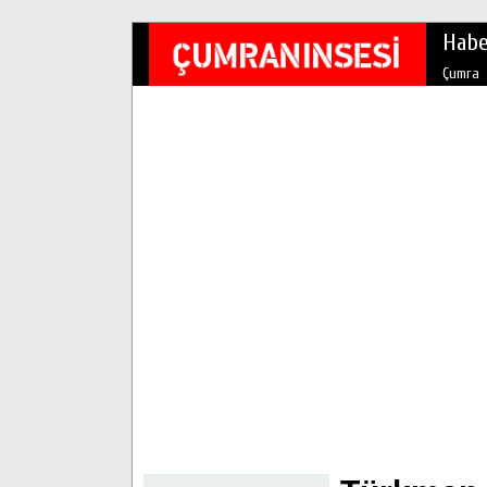
Habe
Çumra