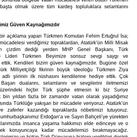
 başta olmak üzere tüm kardeş topluluklara selamlarını
imiz Güven Kaynağımızdır
bir açıklama yapan Türkmen Komutan Fehim Ertuğrul İsa;
 mücadelesi verdiğimiz topraklardan, Atatürk’ün Milli Misak
adan çizdim dediği yerden MHP Genel Başkanı, Türk
ge Lideri Türkmen Beyimize sonsuz sevgi saygı ve
rz ettik. Kendileri bizim güven kaynağımızdır. Bugüne özel
rk Milliyetçiliği fikrinin büyük ideoloğu Türkmen Ziya
 adlı şiirinin ilk nüshasını kendilerine hediye ettik. Çok
aşarı dualarını, selamlarını ve sevgilerini iletmemizi
 üzerindeki hiçbir Türk şüphe etmesin ki biz Suriye
k bin yıldan fazla bir zamandır vatan olarak yaşadığımız
ında Türklüğe yakışan bir mücadele veriyoruz. Atatürk’ün
e zaferler kazandığı topraklarda nöbetimizi tutuyoruz.
Cumhurbaşkanımız Erdoğan’a ve Sayın Bahçeli’ye yürekten
aklarımızda insanca yaşama hakkımızı elde edinceye ve o
ek koruyuncaya kadar mücadelemizi bırakmayacağız.
şlerimize ve bütün Türk Dünyasına bizlere verdikleri destek