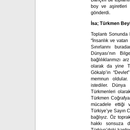
boy ve aşiretleri
gönderdi.
İsa; Türkmen Bey
Toplantı Sonunda 
“İnsanlık ve vatan
Sınırlarını bur
Dünyası’nın Bil
bağlılıklarımızı a
olarak da yine Tü
Gökalp’in “Devlet”
memnun oldular. B
istediler. Dünya
Türkmenleri olara
Türkmen Coğrafyas
mücadele ettiği v
Türkiye’ye Sayın 
bağlıyız. Öz topr
hakkı sonsuza d
Türkiye’deki karde