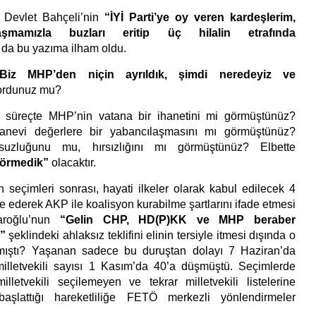
 Devlet Bahçeli’nin
“İYİ Parti’ye oy veren kardeşlerim,
aşmamızla buzları eritip üç hilalin etrafında
 da bu yazıma ilham oldu.
Biz MHP’den niçin ayrıldık, şimdi neredeyiz ve
ordunuz mu?
z süreçte MHP’nin vatana bir ihanetini mi görmüştünüz?
anevi değerlere bir yabancılaşmasını mı görmüştünüz?
suzluğunu mu, hırsızlığını mı görmüştünüz? Elbette
görmedik”
olacaktır.
seçimleri sonrası, hayati ilkeler olarak kabul edilecek 4
ade ederek AKP ile koalisyon kurabilme şartlarını ifade etmesi
aroğlu’nun
“Gelin CHP, HD(P)KK ve MHP beraber
”
şeklindeki ahlaksız teklifini elinin tersiyle itmesi dışında o
mıştı? Yaşanan sadece bu duruştan dolayı 7 Haziran’da
illetvekili sayısı 1 Kasım’da 40’a düşmüştü. Seçimlerde
letvekili seçilemeyen ve tekrar milletvekili listelerine
başlattığı hareketliliğe FETÖ merkezli yönlendirmeler