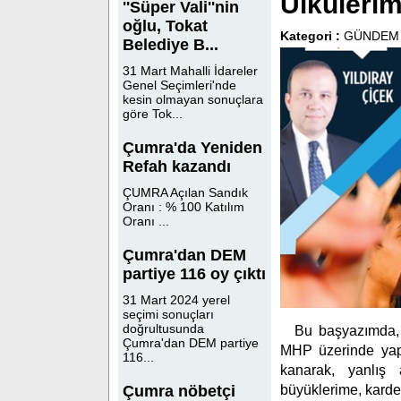
Ülkülerimi
''Süper Vali''nin
oğlu, Tokat
Kategori :
GÜNDEM
Belediye B...
31 Mart Mahalli İdareler
Genel Seçimleri'nde
kesin olmayan sonuçlara
göre Tok...
Çumra'da Yeniden
Refah kazandı
ÇUMRA Açılan Sandık
Oranı : % 100 Katılım
Oranı ...
Çumra'dan DEM
partiye 116 oy çıktı
31 Mart 2024 yerel
seçimi sonuçları
doğrultusunda
Bu başyazımda, g
Çumra'dan DEM partiye
MHP üzerinde yapı
116...
kanarak, yanlış 
büyüklerime, karde
Çumra nöbetçi