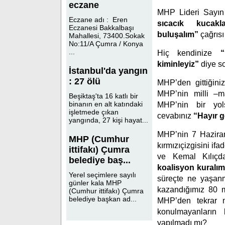
eczane
MHP Lideri Sayın
Eczane adı : Eren
sıcacık kucakl
Eczanesi Bakkalbaşı
buluşalım”
çağrısı
Mahallesi, 73400.Sokak
No:11/A Çumra / Konya
...
Hiç kendinize
“
kiminleyiz”
diye s
İstanbul'da yangın
: 27 ölü
MHP’den gittiğini
MHP’nin milli –m
Beşiktaş'ta 16 katlı bir
binanın en alt katındaki
MHP’nin bir yol
işletmede çıkan
cevabınız
“Hayır 
yangında, 27 kişi hayat...
MHP’nin 7 Haziran 
MHP (Cumhur
kırmızıçizgisini if
ittifakı) Çumra
ve Kemal Kılıçd
belediye baş...
koalisyon kuralım
Yerel seçimlere sayılı
süreçte ne yaşan
günler kala MHP
kazandığımız 80 m
(Cumhur ittifakı) Çumra
belediye başkan ad...
MHP’den tekrar mil
konulmayanların 
yapılmadı mı?