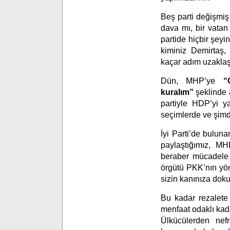
Beş parti değişmiş 
dava mı, bir vatan
partide hiçbir şeyin
kiminiz Demirtaş, 
kaçar adım uzaklaşt
Dün, MHP’ye
“
kuralım”
şeklinde 
partiyle HDP’yi 
seçimlerde ve şim
İyi Parti’de bulun
paylaştığımız, M
beraber mücadele v
örgütü PKK’nın yö
sizin kanınıza do
Bu kadar rezalete 
menfaat odaklı kad
Ülkücülerden nef