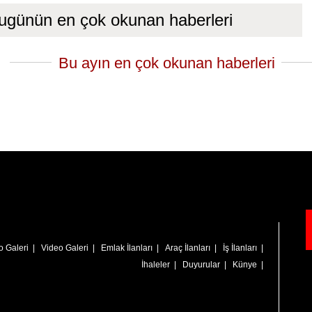
ugünün en çok okunan haberleri
Bu ayın en çok okunan haberleri
o Galeri
|
Video Galeri
|
Emlak İlanları
|
Araç İlanları
|
İş İlanları
|
İhaleler
|
Duyurular
|
Künye
|