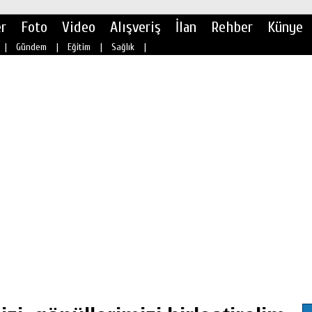
r
Foto
Video
Alışveriş
İlan
Rehber
Künye
|
Gündem
|
Eğitim
|
Sağlık
|