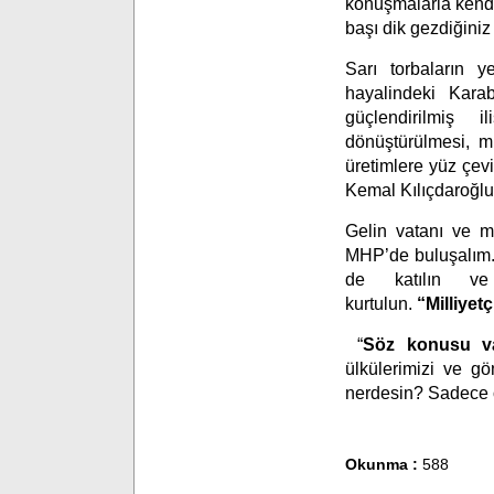
konuşmalarla kendi
başı dik gezdiğini
Sarı torbaların y
hayalindeki Karab
güçlendirilmiş il
dönüştürülmesi, mi
üretimlere yüz çev
Kemal Kılıçdaroğl
Gelin vatanı ve mi
MHP’de buluşalım. G
de katılın ve 
kurtulun.
“Milliye
“
Söz konusu va
ülkülerimizi ve gö
nerdesin? Sadece 
Okunma :
588