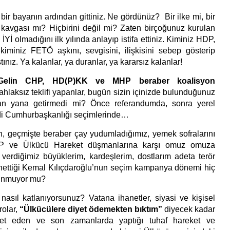
bir bayanın ardından gittiniz. Ne gördünüz? Bir ilke mi, bir
 kavgası mı? Hiçbirini değil mi? Zaten birçoğunuz kurulan
 İYİ olmadığını ilk yılında anlayıp istifa ettiniz. Kiminiz HDP,
kiminiz FETÖ aşkını, sevgisini, ilişkisini sebep gösterip
ınız. Ya kalanlar, ya duranlar, ya kararsız kalanlar!
Gelin CHP, HD(P)KK ve MHP beraber koalisyon
ahlaksız teklifi yapanlar, bugün sizin içinizde bulunduğunuz
yan yana getirmedi mi? Önce referandumda, sonra yerel
di Cumhurbaşkanlığı seçimlerinde…
an, geçmişte beraber çay yudumladığımız, yemek sofralarını
HP ve Ülkücü Hareket düşmanlarına karşı omuz omuza
erdiğimiz büyüklerim, kardeşlerim, dostlarım adeta terör
nettiği Kemal Kılıçdaroğlu’nun seçim kampanya dönemi hiç
kunmuyor mu?
nasıl katlanıyorsunuz? Vatana ihanetler, siyasi ve kişisel
rolar,
“Ülkücülere diyet ödemekten bıktım”
diyecek kadar
ret eden ve son zamanlarda yaptığı tuhaf hareket ve