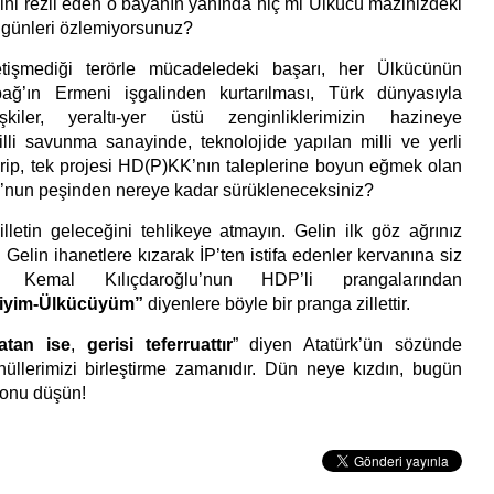
ni rezil eden o
bayanın yanında hiç mi Ülkücü mazinizdeki
z günleri özlemiyorsunuz?
etişmediği terörle mücadeledeki başarı, her Ülkücünün
ağ’ın Ermeni işgalinden kurtarılması, Türk dünyasıyla
işkiler, yeraltı-yer üstü zenginliklerimizin hazineye
lli savunma sanayinde, teknolojide yapılan milli ve yerli
irip, tek projesi HD(P)KK’nın taleplerine boyun eğmek olan
u’nun peşinden nereye kadar sürükleneceksiniz?
lletin geleceğini tehlikeye atmayın. Gelin ilk göz ağrınız
elin ihanetlere kızarak İP’ten istifa edenler kervanına siz
Kemal Kılıçdaroğlu’nun HDP’li prangalarından
tçiyim-Ülkücüyüm”
diyenlere böyle bir pranga zillettir.
tan ise
,
gerisi teferruattır
” diyen Atatürk’ün sözünde
nüllerimizi birleştirme zamanıdır. Dün neye kızdın, bugün
onu düşün!