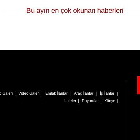
Bu ayın en çok okunan haberleri
o Galeri
|
Video Galeri
|
Emlak İlanları
|
Araç İlanları
|
İş İlanları
|
İhaleler
|
Duyurular
|
Künye
|