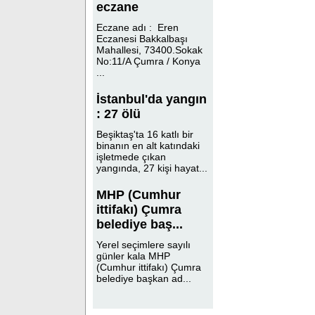
eczane
Eczane adı : Eren
Eczanesi Bakkalbaşı
Mahallesi, 73400.Sokak
No:11/A Çumra / Konya
...
İstanbul'da yangın
: 27 ölü
Beşiktaş'ta 16 katlı bir
binanın en alt katındaki
işletmede çıkan
yangında, 27 kişi hayat...
MHP (Cumhur
ittifakı) Çumra
belediye baş...
Yerel seçimlere sayılı
günler kala MHP
(Cumhur ittifakı) Çumra
belediye başkan ad...