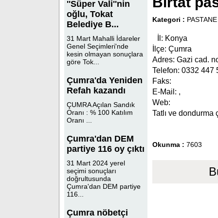
Birtat pa
''Süper Vali''nin
oğlu, Tokat
Kategori :
PASTANE 
Belediye B...
İl: Konya
31 Mart Mahalli İdareler
Genel Seçimleri'nde
İlçe: Çumra
kesin olmayan sonuçlara
Adres: Gazi cad. n
göre Tok...
Telefon: 0332 447 
Çumra'da Yeniden
Faks:
Refah kazandı
E-Mail: ,
Web:
ÇUMRA Açılan Sandık
Oranı : % 100 Katılım
Tatlı ve dondurma ç
Oranı ...
Çumra'dan DEM
Okunma :
7603
partiye 116 oy çıktı
31 Mart 2024 yerel
B
seçimi sonuçları
doğrultusunda
Çumra'dan DEM partiye
116...
Çumra nöbetçi