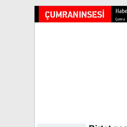
Habe
Çumra