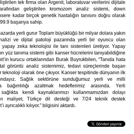
iştirilen tek firma olan Argenit, laboratuvar verilerini dijitale
tarafından geliştirilen kromozom analiz sistemi, down
re kadar birçok genetik hastalığın tanısını doğru olarak
99.9 başarıya sahip.
 pazarda yerli gurur Toplam büyüklüğü bir milyar dolara yakın
lizi ve dijital patoloji pazarında yerli bir oyuncu olan
ği yapay zeka teknolojisi ile tanı sistemleri üretiyor. Yapay
ın yüz tanıma sistemi gibi kanser hücrelerini tanıyabildiğine
it’in kurucu ortaklarından Burak Buyrukbilen, “Tanıda hata
ital görüntü analiz sistemimiz, tedavi süreçlerinde başarı
ir teknoloji olarak öne çıkıyor. Kanser tespitinde dünyanın ilk
sındayız. Sağlık sektörüne sunduğumuz yerli ve milli
şa bağımlılığı azaltmak hedeflerimiz arasında. Yerli
sağlıkta kendi kaynaklarımızı kullanmamızdan dolayı
uygun maliyet, Türkçe dil desteği ve 7/24 teknik destek
ayrıcalıklı kılıyor.” bilgisini aktardı.