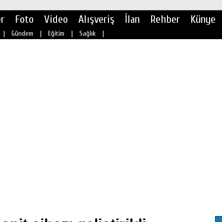
r
Foto
Video
Alışveriş
İlan
Rehber
Künye
|
Gündem
|
Eğitim
|
Sağlık
|