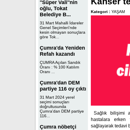
Kanser tes
''Süper Vali''nin
oğlu, Tokat
Kategori :
YAŞAM
Belediye B...
31 Mart Mahalli İdareler
Genel Seçimleri'nde
kesin olmayan sonuçlara
göre Tok...
Çumra'da Yeniden
Refah kazandı
ÇUMRA Açılan Sandık
Oranı : % 100 Katılım
Oranı ...
Çumra'dan DEM
partiye 116 oy çıktı
31 Mart 2024 yerel
seçimi sonuçları
doğrultusunda
Çumra'dan DEM partiye
Sağlık bilişimi
116...
hastalara erken 
sağlayarak tedavi b
Çumra nöbetçi