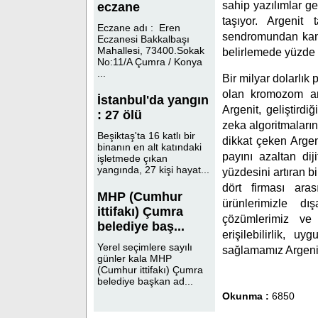
sahip yazılımlar gel
eczane
taşıyor. Argenit 
Eczane adı : Eren
sendromundan kanse
Eczanesi Bakkalbaşı
Mahallesi, 73400.Sokak
belirlemede yüzde 
No:11/A Çumra / Konya
...
Bir milyar dolarlık
olan kromozom ana
İstanbul'da yangın
Argenit, geliştirdi
: 27 ölü
zeka algoritmaların
Beşiktaş'ta 16 katlı bir
dikkat çeken Argen
binanın en alt katındaki
payını azaltan dij
işletmede çıkan
yangında, 27 kişi hayat...
yüzdesini artıran b
dört firması ara
MHP (Cumhur
ürünlerimizle dı
ittifakı) Çumra
çözümlerimiz ve 
belediye baş...
erişilebilirlik, 
Yerel seçimlere sayılı
sağlamamız Argenit’i 
günler kala MHP
(Cumhur ittifakı) Çumra
belediye başkan ad...
Okunma :
6850