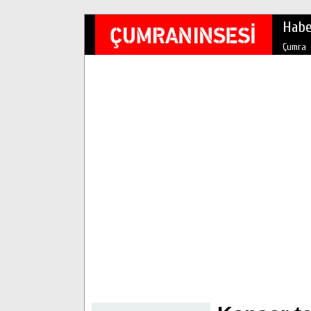
Habe
Çumra