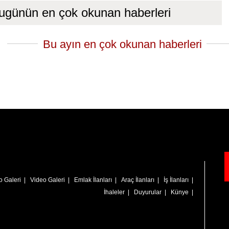
ugünün en çok okunan haberleri
Bu ayın en çok okunan haberleri
o Galeri
|
Video Galeri
|
Emlak İlanları
|
Araç İlanları
|
İş İlanları
|
İhaleler
|
Duyurular
|
Künye
|