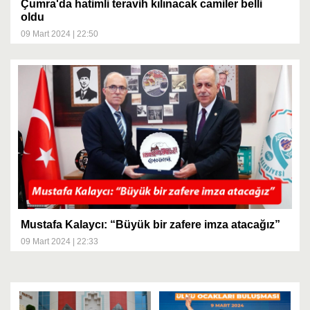
Çumra'da hatimli teravih kılınacak camiler belli
oldu
09 Mart 2024 | 22:50
Mustafa Kalaycı: “Büyük bir zafere imza atacağız”
09 Mart 2024 | 22:33