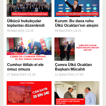
Ülkücü hukukçular
Kurum: Bu dava ruhu
toplantısı düzenlendi
Ülkü Ocakları’nın ateşini
harladı
09 Mart 2024 | 22:25
09 Mart 2024 | 22:21
Cumhur ittifakı el ele
Çumra Ülkü Ocakları
omuz omuza
Başkanı Mücahit
ÇINAR'dan Ahde Vefa
27 Şubat 2024 | 21:20
12 Şubat 2024 | 17:03