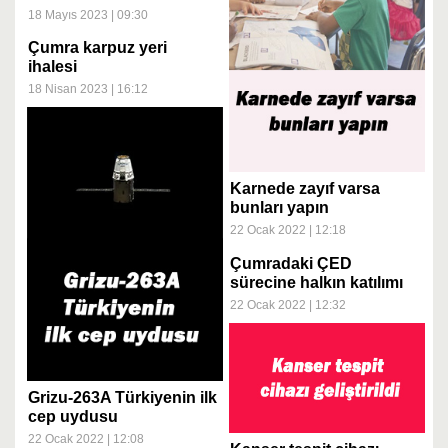
18 Mayıs 2023 | 09:30
Çumra karpuz yeri
ihalesi
18 Nisan 2023 | 16:12
Karnede zayıf varsa
bunları yapın
22 Ocak 2022 | 12:18
Çumradaki ÇED
sürecine halkın katılımı
toplantı daveti
22 Ocak 2022 | 12:32
Grizu-263A Türkiyenin ilk
cep uydusu
22 Ocak 2022 | 12:08