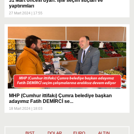
31 Mart öncesi uyarı: İşte seçim suçları ve
yaptırımları
27 Mart 2024 | 17:55
MHP (Cumhur ittifakı) Çumra belediye başkan
adayımız Fatih DEMİRCİ se...
18 Mart 2024 | 18:03
BIST
DOLAR
EURO
ALTIN