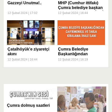
Gazzeyi Unutma!..
MHP (Cumhur ittifakı)
Çumra belediye başkan
adayımız Fatih DEMİRCİ
12 Şubat 2024 | 17:02
12 Şubat 2024 | 16:44
çarşı esnafını ziyaret etti
Çatalhöyük'e ziyaretçi
Çumra Belediye
akını
Başkanlığından
Gayrimenkul ve Tarla
12 Şubat 2024 | 16:44
12 Şubat 2024 | 16:19
Kiralama İhale İlanı
Çumra dolmuş saatleri