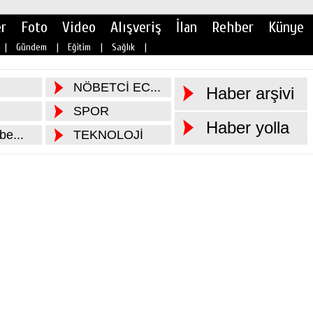
r
Foto
Video
Alışveriş
İlan
Rehber
Künye
|
Gündem
|
Eğitim
|
Sağlık
|
NÖBETCİ EC...
Haber arşivi
SPOR
Haber yolla
e...
TEKNOLOJİ