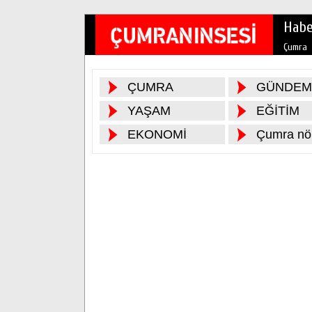
Habe
Çumra
ÇUMRA
GÜNDEM
YAŞAM
EĞİTİM
EKONOMİ
Çumra nöb