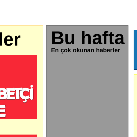
Bu hafta
ler
En çok okunan haberler