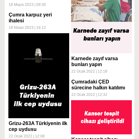
18 Mayıs 2023 | 09:30
Çumra karpuz yeri
ihalesi
18 Nisan 2023 | 16:12
Karnede zayıf varsa
bunları yapın
22 Ocak 2022 | 12:18
Çumradaki ÇED
sürecine halkın katılımı
toplantı daveti
22 Ocak 2022 | 12:32
Grizu-263A Türkiyenin ilk
cep uydusu
22 Ocak 2022 | 12:08