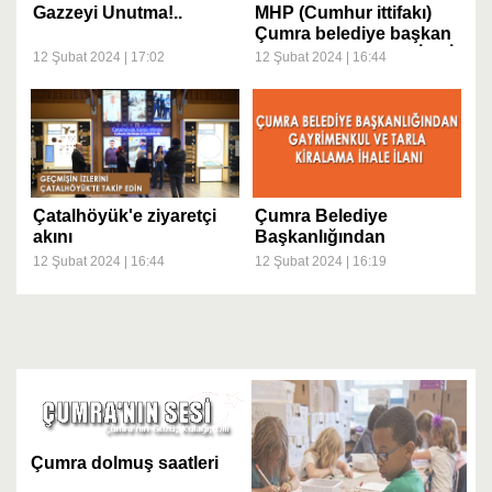
Gazzeyi Unutma!..
MHP (Cumhur ittifakı)
Çumra belediye başkan
adayımız Fatih DEMİRCİ
12 Şubat 2024 | 17:02
12 Şubat 2024 | 16:44
çarşı esnafını ziyaret etti
Çatalhöyük'e ziyaretçi
Çumra Belediye
akını
Başkanlığından
Gayrimenkul ve Tarla
12 Şubat 2024 | 16:44
12 Şubat 2024 | 16:19
Kiralama İhale İlanı
Çumra dolmuş saatleri