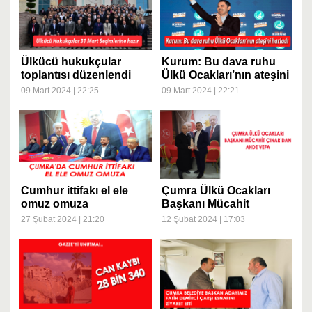
Ülkücü hukukçular
Kurum: Bu dava ruhu
toplantısı düzenlendi
Ülkü Ocakları’nın ateşini
harladı
09 Mart 2024 | 22:25
09 Mart 2024 | 22:21
Cumhur ittifakı el ele
Çumra Ülkü Ocakları
omuz omuza
Başkanı Mücahit
ÇINAR'dan Ahde Vefa
27 Şubat 2024 | 21:20
12 Şubat 2024 | 17:03