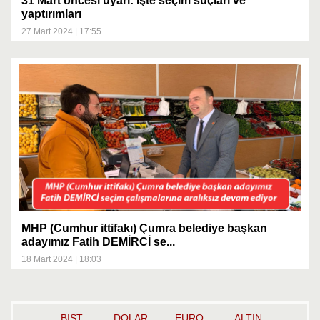
31 Mart öncesi uyarı: İşte seçim suçları ve
yaptırımları
27 Mart 2024 | 17:55
MHP (Cumhur ittifakı) Çumra belediye başkan
adayımız Fatih DEMİRCİ se...
18 Mart 2024 | 18:03
BIST
DOLAR
EURO
ALTIN