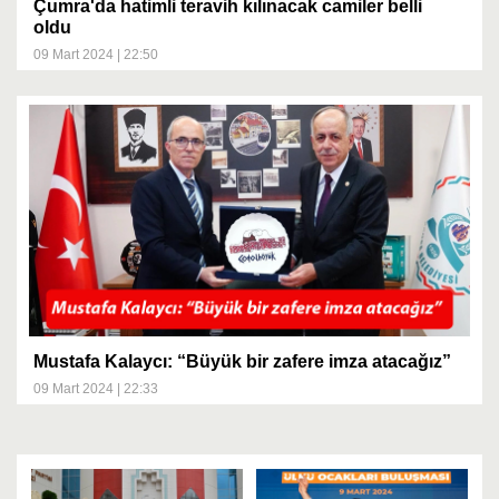
Çumra'da hatimli teravih kılınacak camiler belli
oldu
09 Mart 2024 | 22:50
Mustafa Kalaycı: “Büyük bir zafere imza atacağız”
09 Mart 2024 | 22:33