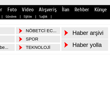
r
Foto
Video
Alışveriş
İlan
Rehber
Künye
|
Gündem
|
Eğitim
|
Sağlık
|
NÖBETCİ EC...
Haber arşivi
SPOR
Haber yolla
e...
TEKNOLOJİ