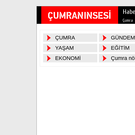
Habe
Çumra
ÇUMRA
GÜNDEM
YAŞAM
EĞİTİM
EKONOMİ
Çumra nöb