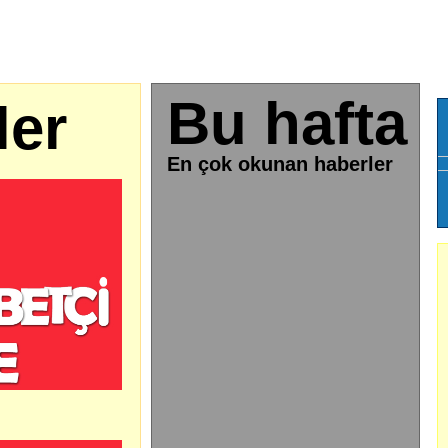
Bu hafta
ler
En çok okunan haberler